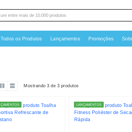
Todos os Produtos
Lançamentos
Promoções
Sob
s
Copos
Estojos
Cozinha
Ferrament
dores
Cuidados Pessoais
Fones de 
Escritório
Guarda-Ch
Mostrando 3 de 3 produtos
s
Espelhos
Informática
os
Esporte
Kit Churra
NÇAMENTOS
LANÇAMENTOS
os Executivos
Esporte e Jogos
Kit Queijo
Esteiras
Lanternas 