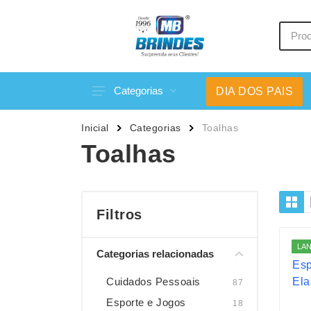
Categorias
DIA DOS PAIS
Acessórios p/ Celular
Caneca
Inicial
Categorias
Toalhas
Acessórios para Carros
Canetas
Toalhas
Bar e Bebidas
Carrega
Blocos e Cadernetas
Casa
Bolsas Térmicas
Chapéu
Filtros
Bonés
Chaveir
LA
Categorias relacionadas
Brinquedos
Conjunt
Caixas de Som
Cooler
Cuidados Pessoais
87
Esporte e Jogos
18