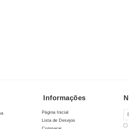
Informações
N
Página Inicial
E-
na
Lista de Desejos
Comparar