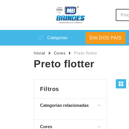
Categorias
DIA DOS PAIS
Acessórios p/ Celular
Caneca
Inicial
Cores
Preto flotter
Acessórios para Carros
Canetas
Preto flotter
Bar e Bebidas
Carrega
Blocos e Cadernetas
Casa
Bolsas Térmicas
Chapéu
Filtros
Bonés
Chaveir
Categorias relacionadas
Brinquedos
Conjunt
Caixas de Som
Cooler
Cores