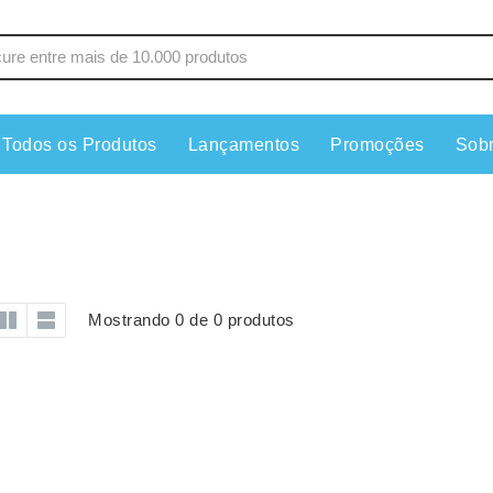
Todos os Produtos
Lançamentos
Promoções
Sob
s
Copos
Estojos
Cozinha
Ferrament
dores
Cuidados Pessoais
Fones de 
Escritório
Guarda-Ch
Mostrando 0 de 0 produtos
s
Espelhos
Informática
os
Esporte
Kit Churra
os Executivos
Esporte e Jogos
Kit Queijo
Esteiras
Lanternas 