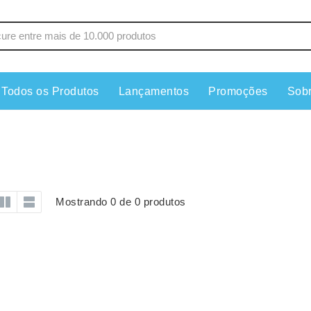
Todos os Produtos
Lançamentos
Promoções
Sob
s
Copos
Estojos
Cozinha
Ferrament
dores
Cuidados Pessoais
Fones de 
Escritório
Guarda-Ch
Mostrando 0 de 0 produtos
s
Espelhos
Informática
os
Esporte
Kit Churra
os Executivos
Esporte e Jogos
Kit Queijo
Esteiras
Lanternas 