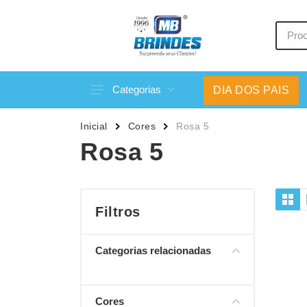
Categorias
DIA DOS PAIS
Acessórios p/ Celular
Caneca
Inicial
Cores
Rosa 5
Acessórios para Carros
Canetas
Rosa 5
Bar e Bebidas
Carrega
Blocos e Cadernetas
Casa
Bolsas Térmicas
Chapéu
Filtros
Bonés
Chaveir
Categorias relacionadas
Brinquedos
Conjunt
Caixas de Som
Cooler
Cores