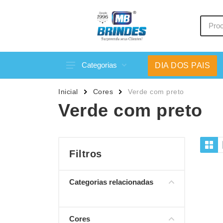
Categorias
DIA DOS PAIS
Acessórios p/ Celular
Caneca
Inicial
Cores
Verde com preto
Acessórios para Carros
Canetas
Verde com preto
Bar e Bebidas
Carrega
Blocos e Cadernetas
Casa
Bolsas Térmicas
Chapéu
Filtros
Bonés
Chaveir
Categorias relacionadas
Brinquedos
Conjunt
Caixas de Som
Cooler
Cores