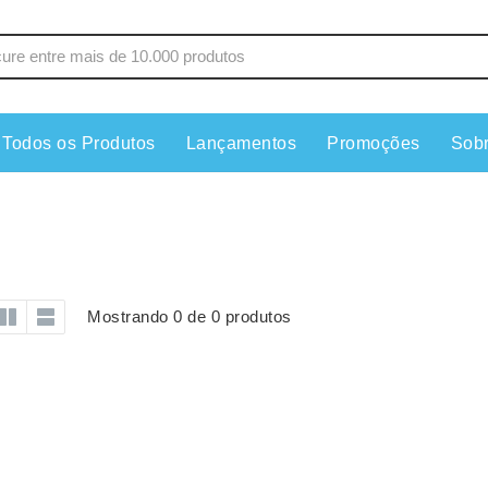
Todos os Produtos
Lançamentos
Promoções
Sob
s
Copos
Estojos
Cozinha
Ferrament
dores
Cuidados Pessoais
Fones de 
Escritório
Guarda-Ch
Mostrando 0 de 0 produtos
s
Espelhos
Informática
os
Esporte
Kit Churra
os Executivos
Esporte e Jogos
Kit Queijo
Esteiras
Lanternas 