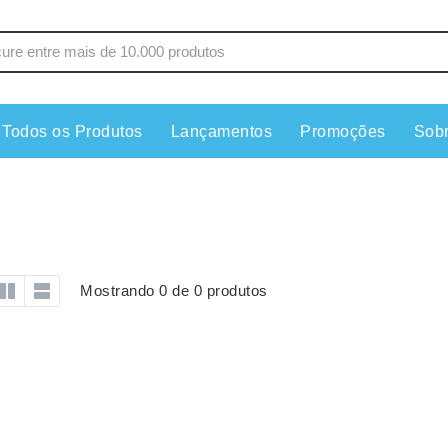
Todos os Produtos
Lançamentos
Promoções
Sob
s
Copos
Estojos
Cozinha
Ferrament
dores
Cuidados Pessoais
Fones de 
Escritório
Guarda-Ch
Mostrando 0 de 0 produtos
s
Espelhos
Informática
os
Esporte
Kit Churra
os Executivos
Esporte e Jogos
Kit Queijo
Esteiras
Lanternas 