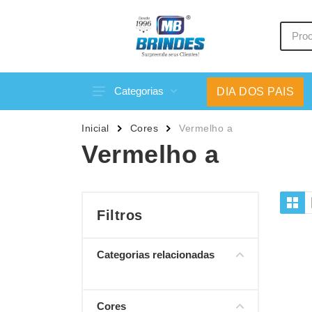
Categorias
DIA DOS PAIS
Acessórios p/ Celular
Caneca
Inicial
Cores
Vermelho a
Acessórios para Carros
Canetas
Vermelho a
Bar e Bebidas
Carrega
Blocos e Cadernetas
Casa
Bolsas Térmicas
Chapéu
Filtros
Bonés
Chaveir
Categorias relacionadas
Brinquedos
Conjunt
Caixas de Som
Cooler
Cores