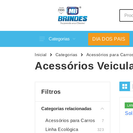
Categorias
DIA DOS PAIS
Acessórios p/ Celular
Caneca
Inicial
Categorias
Acessórios para Carro
Acessórios para Carros
Canetas
Acessórios Veicul
Bar e Bebidas
Carrega
Blocos e Cadernetas
Casa
Bolsas Térmicas
Chapéu
Filtros
Bonés
Chaveir
LA
Categorias relacionadas
Brinquedos
Conjunt
Caixas de Som
Cooler
Acessórios para Carros
7
Linha Ecológica
323