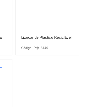
sa
Lixocar de Plástico Reciclável
Código: P@15140