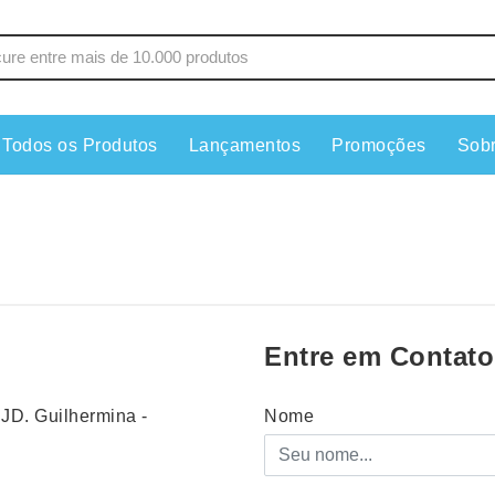
Todos os Produtos
Lançamentos
Promoções
Sob
s
Copos
Estojos
Cozinha
Ferrament
dores
Cuidados Pessoais
Fones de 
Escritório
Guarda-Ch
s
Espelhos
Informática
Entre em Contato
os
Esporte
Kit Churra
os Executivos
Esporte e Jogos
Kit Queijo
 JD. Guilhermina -
Nome
Esteiras
Lanternas 