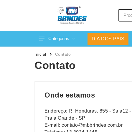
Categorias
DIA DOS PAIS
Acessórios p/ Celular
Caneca
Inicial
Contato
Acessórios para Carros
Canetas
Contato
Bar e Bebidas
Carrega
Blocos e Cadernetas
Casa
Bolsas Térmicas
Chapéu
Onde estamos
Bonés
Chaveir
Brinquedos
Conjunt
Endereço: R. Honduras, 855 - Sala12 -
Caixas de Som
Cooler
Praia Grande - SP
E-mail:
contato@mbbrindes.com.br