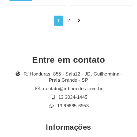
Navegação
1
2
por
posts
Entre em contato
R. Honduras, 855 - Sala12 - JD. Guilhermina -
Praia Grande - SP
contato@mbbrindes.com.br
13 3034-1445
13 99685-6953
Informações