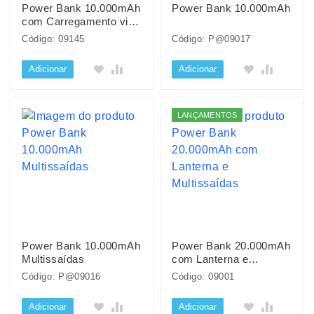
Power Bank 10.000mAh
Power Bank 10.000mAh
com Carregamento via
Indução ou via Cabo
Código: 09145
Código: P@09017
Adicionar
Adicionar
LANÇAMENTOS
Power Bank 10.000mAh
Power Bank 20.000mAh
Multissaídas
com Lanterna e
Multissaídas
Código: P@09016
Código: 09001
Adicionar
Adicionar