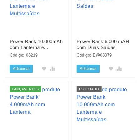
Power Bank 10.000mAh
Power Bank 6.000 mAH
com Lanterna e
com Duas Saídas
Multissaídas
Código: 08219
Código: E@08079
Adicionar
Adicionar
LANÇAMENTOS
ESGOTADO