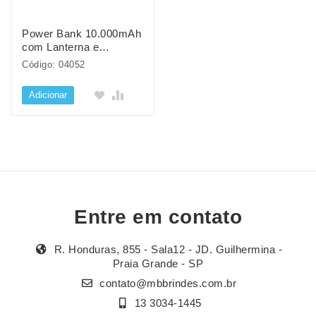
Power Bank 10.000mAh
com Lanterna e
Multissaídas
Código: 04052
Adicionar
Entre em contato
R. Honduras, 855 - Sala12 - JD. Guilhermina -
Praia Grande - SP
contato@mbbrindes.com.br
13 3034-1445