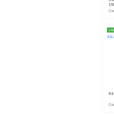
15
Cód
LA
Ki
Cód