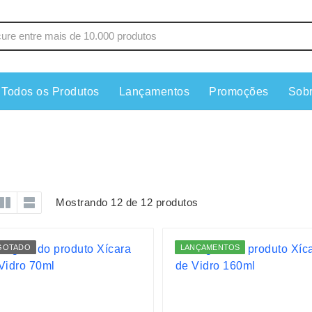
Todos os Produtos
Lançamentos
Promoções
Sob
s
Copos
Estojos
Cozinha
Ferrament
dores
Cuidados Pessoais
Fones de 
Escritório
Guarda-Ch
Mostrando 12 de 12 produtos
s
Espelhos
Informática
os
Esporte
Kit Churra
GOTADO
LANÇAMENTOS
os Executivos
Esporte e Jogos
Kit Queijo
Esteiras
Lanternas 