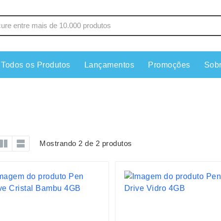
Todos os Produtos
Lançamentos
Promoções
Sob
s
Copos
Estojos
Cozinha
Ferrament
dores
Cuidados Pessoais
Fones de 
Escritório
Guarda-Ch
Mostrando 2 de 2 produtos
s
Espelhos
Informática
os
Esporte
Kit Churra
os Executivos
Esporte e Jogos
Kit Queijo
Esteiras
Lanternas 