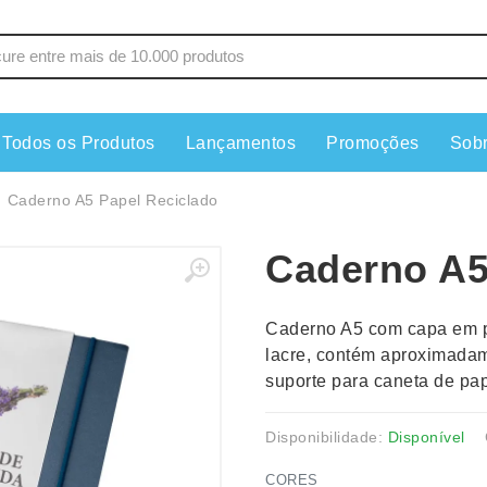
Todos os Produtos
Lançamentos
Promoções
Sob
s
Copos
Estojos
Caderno A5 Papel Reciclado
Cozinha
Ferrament
Caderno A5
dores
Cuidados Pessoais
Fones de 
Escritório
Guarda-Ch
Caderno A5 com capa em pa
s
Espelhos
Informática
lacre, contém aproximadam
os
Esporte
Kit Churra
suporte para caneta de pa
os Executivos
Esporte e Jogos
Kit Queijo
Esteiras
Lanternas 
Disponibilidade:
Disponível
CORES