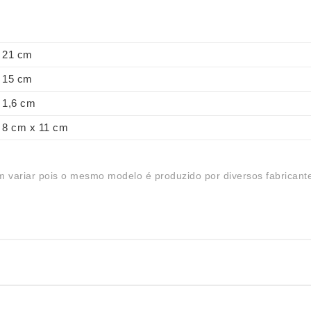
21 cm
15 cm
1,6 cm
8 cm x 11 cm
 variar pois o mesmo modelo é produzido por diversos fabricant