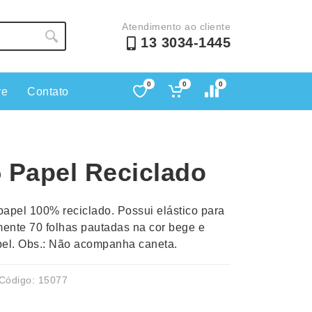
Atendimento ao cliente
13 3034-1445
0
0
0
re
Contato
Lápis e Lapiseiras
Nécessa
as
Leques
Pastas
 Papel Reciclado
Ouvido
Linha Ecológica
Pen Dri
uva
Linha Feminina
Petisqu
pel 100% reciclado. Possui elástico para
 e Telefonia
Linha Masculina
Pets
ente 70 folhas pautadas na cor bege e
sco
Malas Mochilas Bolsas
Plaquin
pel. Obs.: Não acompanha caneta.
Microfones
Porta C
e Luminárias
Moda e Estilo
Porta Re
Código: 15077