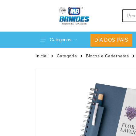
Categorias
DIA DOS PAIS
Acessórios p/ Celular
Caneca
Inicial
Categoria
Blocos e Cadernetas
Acessórios para Carros
Canetas
Bar e Bebidas
Carrega
Blocos e Cadernetas
Casa
Bolsas Térmicas
Chapéu
Bonés
Chaveir
Brinquedos
Conjunt
Caixas de Som
Cooler