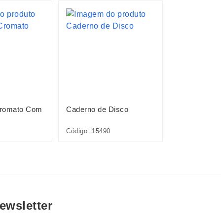
Cromato Com
Caderno de Disco
Caderno de 
Código: 15490
Código: 15491
ewsletter