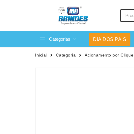
Categorias
DIA DOS PAIS
Acessórios p/ Celular
Caneca
Inicial
Categoria
Acionamento por Clique
Acessórios para Carros
Canetas
Bar e Bebidas
Carrega
Blocos e Cadernetas
Casa
Bolsas Térmicas
Chapéu
Bonés
Chaveir
Brinquedos
Conjunt
Caixas de Som
Cooler