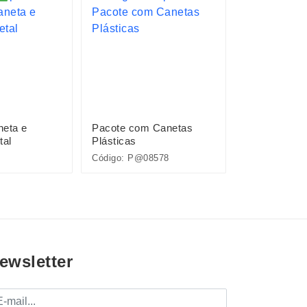
neta e
Pacote com Canetas
Caneta Plást
tal
Plásticas
Código: P@08578
Código: 0109
ewsletter
mail