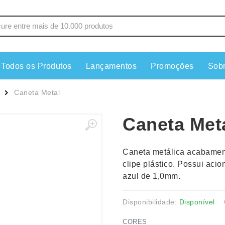
Todos os Produtos
Lançamentos
Promoções
Sob
s
Copos
Estojos
Caneta Metal
Cozinha
Ferrament
Caneta Met
dores
Cuidados Pessoais
Fones de 
Escritório
Guarda-Ch
Caneta metálica acabamen
s
Espelhos
Informática
clipe plástico. Possui aci
os
Esporte
Kit Churra
azul de 1,0mm.
os Executivos
Esporte e Jogos
Kit Queijo
Esteiras
Lanternas 
Disponibilidade:
Disponível
CORES