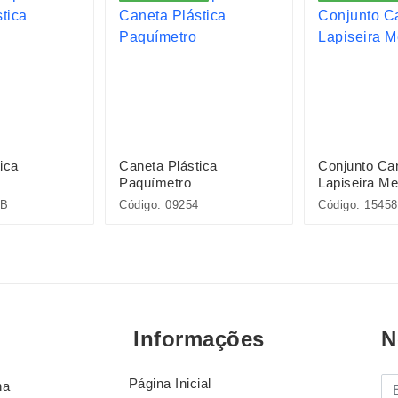
ica
Caneta Plástica
Conjunto Ca
Paquímetro
Lapiseira Me
5B
Código: 09254
Código: 15458
Informações
N
Página Inicial
E-
na