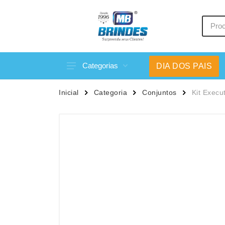
Categorias
DIA DOS PAIS
Acessórios p/ Celular
Caneca
Inicial
Categoria
Conjuntos
Kit Execu
Acessórios para Carros
Canetas
Bar e Bebidas
Carrega
Blocos e Cadernetas
Casa
Bolsas Térmicas
Chapéu
Bonés
Chaveir
Brinquedos
Conjunt
Caixas de Som
Cooler