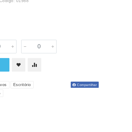
Código: 01988
ivos
Escritório
Compartilhar
o