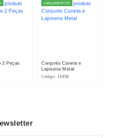
S
LANÇAMENTOS
LANÇAMENTO
o 2 Peças
Conjunto Caneta e
Kit Executiv
Lapiseira Metal
Código: 15458
Código: 19143
ewsletter