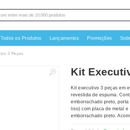
Todos os Produtos
Lançamentos
Promoções
Sob
s
Copos
Estojos
tivo 3 Peças
Cozinha
Ferrament
Kit Executi
dores
Cuidados Pessoais
Fones de 
Escritório
Guarda-Ch
Kit executivo 3 peças em e
s
Espelhos
Informática
revestida de espuma. Cont
os
Esporte
Kit Churra
emborrachado preto, porta 
os Executivos
Esporte e Jogos
Kit Queijo
liso) com placa de metal e
emborrachado preto. Acom
Esteiras
Lanternas 