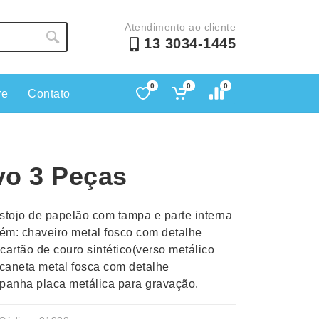
Atendimento ao cliente
13 3034-1445
0
0
0
re
Contato
Lápis e Lapiseiras
Nécessa
as
Leques
Pastas
vo 3 Peças
Ouvido
Linha Ecológica
Pen Dri
uva
Linha Feminina
Petisqu
stojo de papelão com tampa e parte interna
 e Telefonia
Linha Masculina
Pets
ém: chaveiro metal fosco com detalhe
sco
Malas Mochilas Bolsas
Plaquin
cartão de couro sintético(verso metálico
Microfones
Porta C
 caneta metal fosca com detalhe
panha placa metálica para gravação.
e Luminárias
Moda e Estilo
Porta Re