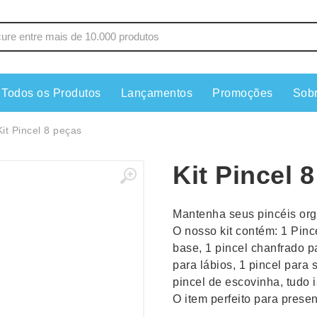
Todos os Produtos
Lançamentos
Promoções
Sob
s
Copos
Estojos
Kit Pincel 8 peças
Cozinha
Ferrament
Kit Pincel 
dores
Cuidados Pessoais
Fones de 
Escritório
Guarda-Ch
Mantenha seus pincéis orga
s
Espelhos
Informática
O nosso kit contém: 1 Pince
os
Esporte
Kit Churra
base, 1 pincel chanfrado p
os Executivos
Esporte e Jogos
Kit Queijo
para lábios, 1 pincel para
pincel de escovinha, tudo i
Esteiras
Lanternas 
O item perfeito para prese