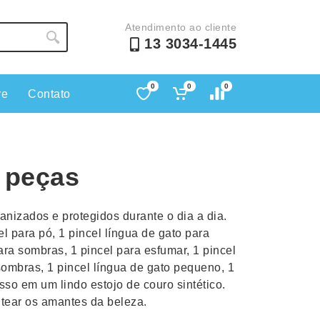
Atendimento ao cliente
13 3034-1445
0
0
0
re
Contato
Lápis e Lapiseiras
Nécessa
as
Leques
Pastas
8 peças
Ouvido
Linha Ecológica
Pen Dri
uva
Linha Feminina
Petisqu
nizados e protegidos durante o dia a dia.
 e Telefonia
Linha Masculina
Pets
l para pó, 1 pincel língua de gato para
sco
Malas Mochilas Bolsas
Plaquin
ara sombras, 1 pincel para esfumar, 1 pincel
Microfones
Porta C
 sombras, 1 pincel língua de gato pequeno, 1
sso em um lindo estojo de couro sintético.
e Luminárias
Moda e Estilo
Porta Re
ntear os amantes da beleza.