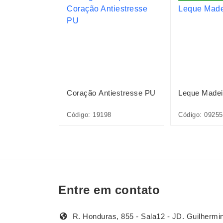
ica
Coração Antiestresse PU
Leque Madei
002
Código: 19198
Código: 09255
Entre em contato
R. Honduras, 855 - Sala12 - JD. Guilhermi