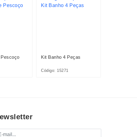
 Pescoço
Kit Banho 4 Peças
Escova Tipo
Código: 15271
Código: P@15
ewsletter
mail