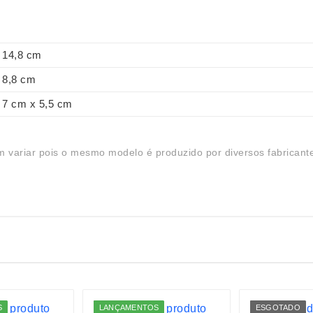
14,8 cm
8,8 cm
7 cm x 5,5 cm
 variar pois o mesmo modelo é produzido por diversos fabricant
S
LANÇAMENTOS
ESGOTADO