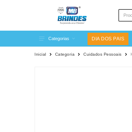
Categorias
DIA DOS PAIS
Acessórios p/ Celular
Caneca
Inicial
Categoria
Cuidados Pessoais
Acessórios para Carros
Canetas
Bar e Bebidas
Carrega
Blocos e Cadernetas
Casa
Bolsas Térmicas
Chapéu
Bonés
Chaveir
Brinquedos
Conjunt
Caixas de Som
Cooler