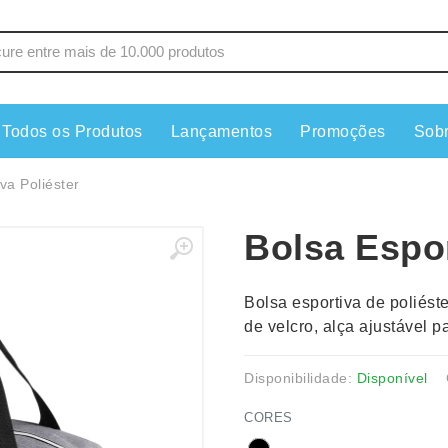
Todos os Produtos
Lançamentos
Promoções
Sob
s
Copos
Estojos
va Poliéster
Cozinha
Ferrament
Bolsa Espor
dores
Cuidados Pessoais
Fones de 
Escritório
Guarda-Ch
Bolsa esportiva de poliést
s
Espelhos
Informática
de velcro, alça ajustável p
os
Esporte
Kit Churra
os Executivos
Esporte e Jogos
Kit Queijo
Disponibilidade:
Disponível
Esteiras
Lanternas 
CORES