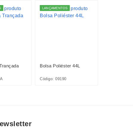
S
LANÇAMENTOS
 Trançada
Bolsa Poliéster 44L
Bolsa EVA
7A
Código: 09190
Código: 09233
ewsletter