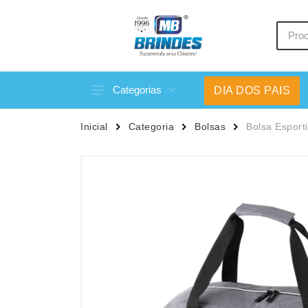
Categorias
DIA DOS PAIS
Acessórios p/ Celular
Caneca
Inicial
Categoria
Bolsas
Bolsa Esporti
Acessórios para Carros
Canetas
Bar e Bebidas
Carrega
Blocos e Cadernetas
Casa
Bolsas Térmicas
Chapéu
Bonés
Chaveir
Brinquedos
Conjunt
Caixas de Som
Cooler