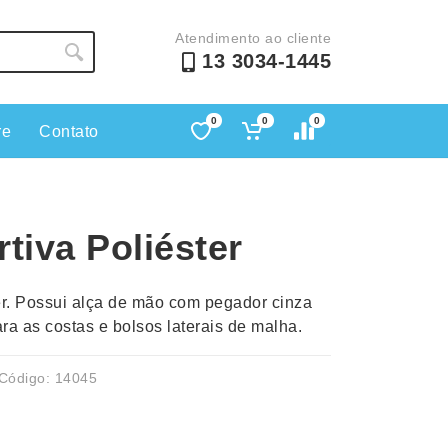
Atendimento ao cliente
13 3034-1445
0
0
0
re
Contato
Lápis e Lapiseiras
Nécessa
as
Leques
Pastas
tiva Poliéster
Ouvido
Linha Ecológica
Pen Dri
uva
Linha Feminina
Petisqu
er. Possui alça de mão com pegador cinza
 e Telefonia
Linha Masculina
Pets
ara as costas e bolsos laterais de malha.
sco
Malas Mochilas Bolsas
Plaquin
Microfones
Porta C
Código: 14045
e Luminárias
Moda e Estilo
Porta Re