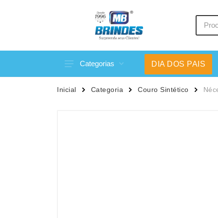
Categorias
DIA DOS PAIS
Acessórios p/ Celular
Caneca
Inicial
Categoria
Couro Sintético
Néce
Acessórios para Carros
Canetas
Bar e Bebidas
Carrega
Blocos e Cadernetas
Casa
Bolsas Térmicas
Chapéu
Bonés
Chaveir
Brinquedos
Conjunt
Caixas de Som
Cooler