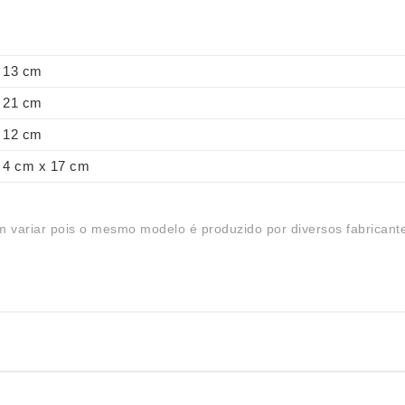
13 cm
21 cm
12 cm
4 cm x 17 cm
 variar pois o mesmo modelo é produzido por diversos fabricant