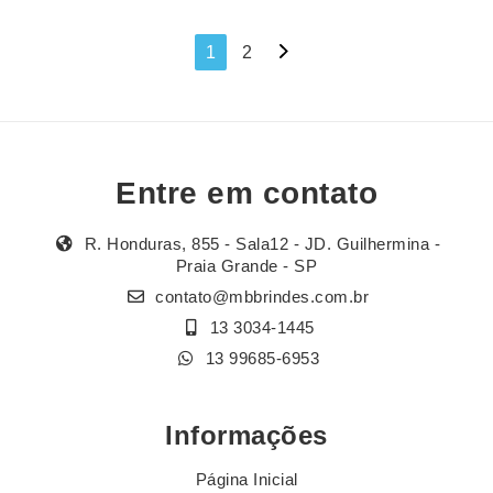
Navegação
1
2
por
posts
Entre em contato
R. Honduras, 855 - Sala12 - JD. Guilhermina -
Praia Grande - SP
contato@mbbrindes.com.br
13 3034-1445
13 99685-6953
Informações
Página Inicial