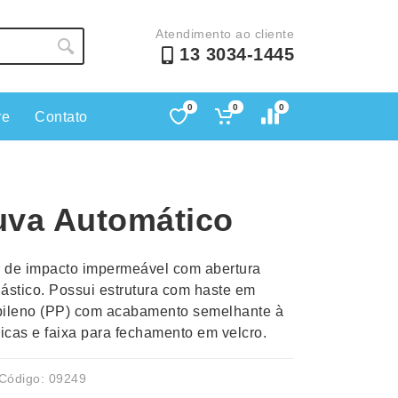
Atendimento ao cliente
13 3034-1445
0
0
0
re
Contato
Lápis e Lapiseiras
Nécessa
as
Leques
Pastas
va Automático
Ouvido
Linha Ecológica
Pen Dri
uva
Linha Feminina
Petisqu
 de impacto impermeável com abertura
 e Telefonia
Linha Masculina
Pets
ástico. Possui estrutura com haste em
sco
Malas Mochilas Bolsas
Plaquin
opileno (PP) com acabamento semelhante à
Microfones
Porta C
licas e faixa para fechamento em velcro.
e Luminárias
Moda e Estilo
Porta Re
Código: 09249