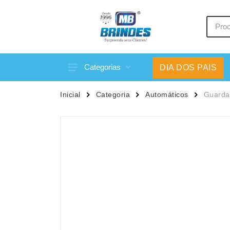
Categorias
DIA DOS PAIS
Acessórios p/ Celular
Caneca
Inicial
Categoria
Automáticos
Guarda
Acessórios para Carros
Canetas
Bar e Bebidas
Carrega
Blocos e Cadernetas
Casa
Bolsas Térmicas
Chapéu
Bonés
Chaveir
Brinquedos
Conjunt
Caixas de Som
Cooler