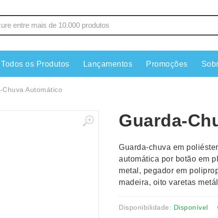
Todos os Produtos
Lançamentos
Promoções
Sob
s
Copos
Estojos
-Chuva Automático
Cozinha
Ferrament
Guarda-Chu
dores
Cuidados Pessoais
Fones de 
Escritório
Guarda-Ch
Guarda-chuva em poliéster
s
Espelhos
Informática
automática por botão em pl
os
Esporte
Kit Churra
metal, pegador em polipr
os Executivos
Esporte e Jogos
Kit Queijo
madeira, oito varetas metá
Esteiras
Lanternas 
Disponibilidade:
Disponível